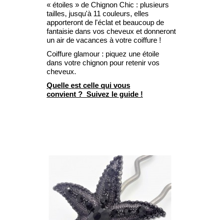
« étoiles » de Chignon Chic : plusieurs
ÉTOILES
tailles, jusqu'à 11 couleurs, elles
apporteront de l'éclat et beaucoup de
fantaisie dans vos cheveux et donneront
BIJOUX ANCIENS
un air de vacances à votre coiffure !
POUR LA MARIÉE
Coiffure glamour : piquez une étoile
dans votre chignon pour retenir vos
POUR LES PETITES PRINCESSES
cheveux.
Quelle est celle qui vous
QUELLE ÉPINGLE POUR MES CHEVEUX ?
convient ? Suivez le guide !
ÉPINGLES À CHEVEUX : TUTORIELS ET CONSEILS
GALERIE DES COIFFURES