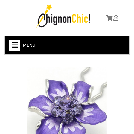
MENU
ACCUEIL
BOHÊME CHIC
ETHNIQUES / MÉTAL
VINTAGE
STEAMPUNK
CELTIQUE
FLEURS