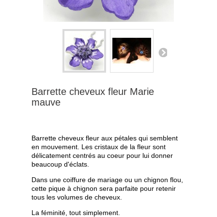
ÉTOILES
BIJOUX ANCIENS
POUR LA MARIÉE
POUR LES PETITES PRINCESSES
QUELLE ÉPINGLE POUR MES CHEVEUX ?
Barrette cheveux fleur Marie
mauve
ÉPINGLES À CHEVEUX : TUTORIELS ET CONSEILS
Référence :
Marie mauve
GALERIE DES COIFFURES
Barrette cheveux fleur aux pétales qui semblent
en mouvement. Les cristaux de la fleur sont
délicatement centrés au coeur pour lui donner
beaucoup d'éclats.
Dans une coiffure de mariage ou un chignon flou,
cette pique à chignon sera parfaite pour retenir
tous les volumes de cheveux.
La féminité, tout simplement.